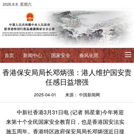
2026.8.8. 星期六
首页
新闻中心
国家安全
春风化雨
香港保安局局长邓炳强：港人维护国安责
初心使命
任感日益增强
征途如虹
公署简介
署长寄语
2025-04-01
来源： 中国新闻网
法治典范
中新社香港3月31日电 (记者 韩星童)今年将迎
护航伟业
法政论丛
法治进行时
法律数据库
来第十个全民国家安全教育日，也是香港国安法实
香港国安法
国安案例
环球视角
施五周年。香港特区政府保安局局长邓炳强近日接