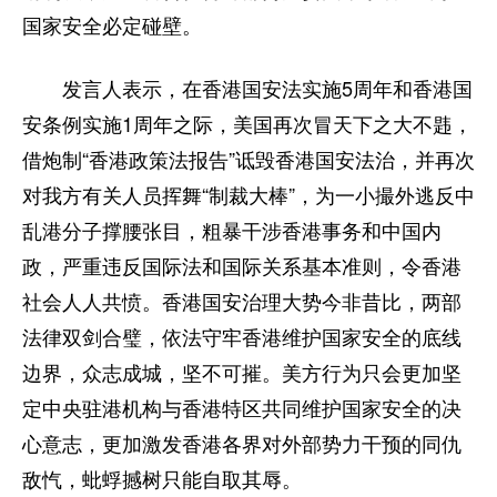
国家安全必定碰壁。
家国在怀
驻港情深
山河锦绣
国泰民安
天下同怀
发言人表示，在香港国安法实施5周年和香港国
安条例实施1周年之际，美国再次冒天下之大不韪，
借炮制“香港政策法报告”诋毁香港国安法治，并再次
对我方有关人员挥舞“制裁大棒”，为一小撮外逃反中
乱港分子撑腰张目，粗暴干涉香港事务和中国内
政，严重违反国际法和国际关系基本准则，令香港
社会人人共愤。香港国安治理大势今非昔比，两部
法律双剑合璧，依法守牢香港维护国家安全的底线
边界，众志成城，坚不可摧。美方行为只会更加坚
定中央驻港机构与香港特区共同维护国家安全的决
心意志，更加激发香港各界对外部势力干预的同仇
敌忾，蚍蜉撼树只能自取其辱。