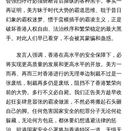
会强烈呼吁必须斩断背后操纵的各种黑手。事实一
再证明，美方昧于时代大势的霸道思维、耽于昔日
幻象的霸权迷梦、惯于蛮横插手的霸凌主义，正是
破坏香港人权自由、法治秩序和繁荣稳定的最大黑
手。对此人们早已看穿，不会被其蒙骗和蛊惑。
发言人强调，香港在高水平的安全保障下，必
将实现更高质量的发展和更高水平的开放。美方一
而再、再而三对香港进行的无理单边制裁不过是一
张废纸，制裁再多仍是废纸，阻挡不了香港繁荣向
前的大势。多行不义必自毙。我们正告美方趁早收
起狂妄肆意嚣张的霸凌做派，不然必将搬起石头砸
自己的脚。任何危害国家安全的犯罪分子无论何处
躲藏，无论何方包庇，都休要幻想逃避法律的惩
治。驻港国家安全公署将与香港特区一道，无惧无