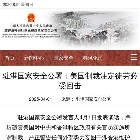
2026.8.9. 星期日
首页
新闻中心
国家安全
春风化雨
驻港国家安全公署：美国制裁注定徒劳必
初心使命
受回击
征途如虹
公署简介
署长寄语
2025-04-01
来源： 驻港国家安全公署
法治典范
驻港国家安全公署发言人4月1日发表谈话，严
护航伟业
法政论丛
法治进行时
法律数据库
厉谴责美国对中央和香港特区政府有关官员实施所
香港国安法
国安案例
环球视角
谓制裁，严正警告任何外部势力妄图干涉香港维护