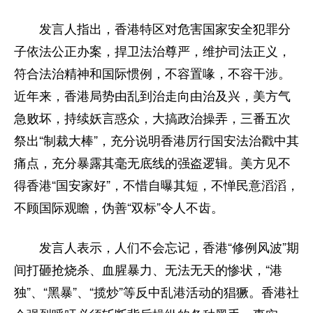
发言人指出，香港特区对危害国家安全犯罪分
子依法公正办案，捍卫法治尊严，维护司法正义，
符合法治精神和国际惯例，不容置喙，不容干涉。
近年来，香港局势由乱到治走向由治及兴，美方气
急败坏，持续妖言惑众，大搞政治操弄，三番五次
祭出“制裁大棒”，充分说明香港厉行国安法治戳中其
痛点，充分暴露其毫无底线的强盗逻辑。美方见不
得香港“国安家好”，不惜自曝其短，不惮民意滔滔，
不顾国际观瞻，伪善“双标”令人不齿。
发言人表示，人们不会忘记，香港“修例风波”期
间打砸抢烧杀、血腥暴力、无法无天的惨状，“港
独”、“黑暴”、“揽炒”等反中乱港活动的猖獗。香港社