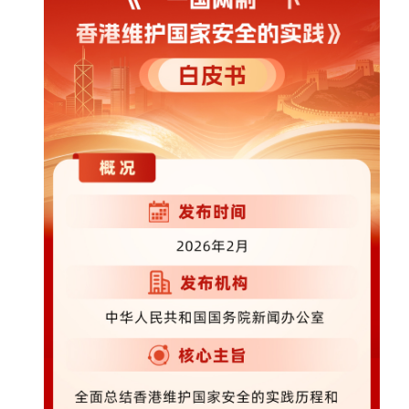
家国在怀
驻港情深
山河锦绣
国泰民安
天下同怀