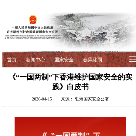
首页
新闻中心
国家安全
春风化雨
初心使命
《“一国两制”下香港维护国家安全的实
践》白皮书
征途如虹
公署简介
署长寄语
2026-04-15
来源： 驻港国家安全公署
法治典范
护航伟业
法政论丛
法治进行时
法律数据库
香港国安法
国安案例
环球视角