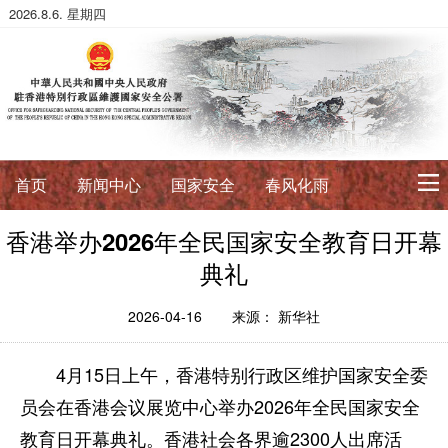
2026.8.6. 星期四
首页
新闻中心
国家安全
春风化雨
香港举办2026年全民国家安全教育日开幕
初心使命
典礼
征途如虹
公署简介
署长寄语
2026-04-16
来源： 新华社
法治典范
4月15日上午，香港特别行政区维护国家安全委
护航伟业
法政论丛
法治进行时
法律数据库
员会在香港会议展览中心举办2026年全民国家安全
香港国安法
国安案例
环球视角
教育日开幕典礼。香港社会各界逾2300人出席活