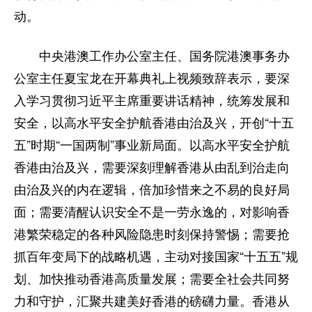
动。
家国在怀
驻港情深
山河锦绣
国泰民安
天下同怀
中央港澳工作办公室主任、国务院港澳事务办
公室主任夏宝龙在开幕典礼上视频致辞表示，要深
入学习贯彻习近平主席重要讲话精神，统筹发展和
安全，以高水平安全护航香港由治及兴，开创“十五
五”时期“一国两制”事业新局面。以高水平安全护航
香港由治及兴，需要深刻理解香港从由乱到治走向
由治及兴的内在逻辑，倍加珍惜来之不易的良好局
面；需要清醒认识安全不是一劳永逸的，对影响香
港繁荣稳定的各种风险隐患时刻保持警惕；需要抢
抓百年变局下的战略机遇，主动对接国家“十五五”规
划、加快推动香港高质量发展；需要全社会共同努
力和守护，汇聚共建美好香港的磅礴力量。香港从