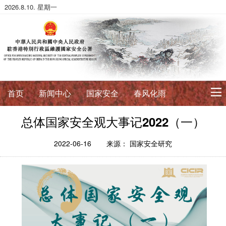
2026.8.10. 星期一
首页
新闻中心
国家安全
春风化雨
总体国家安全观大事记2022（一）
初心使命
征途如虹
公署简介
署长寄语
2022-06-16
来源： 国家安全研究
法治典范
护航伟业
法政论丛
法治进行时
法律数据库
香港国安法
国安案例
环球视角