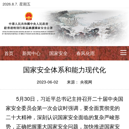
2026.8.7. 星期五
首页
新闻中心
国家安全
春风化雨
国家安全体系和能力现代化
初心使命
征途如虹
公署简介
署长寄语
2023-06-02
来源： 央视网
5月30日，习近平总书记主持召开二十届中央国
法治典范
家安全委员会第一次会议时强调，要全面贯彻党的
护航伟业
法政论丛
法治进行时
法律数据库
二十大精神，深刻认识国家安全面临的复杂严峻形
香港国安法
国安案例
环球视角
势，正确把握重大国家安全问题，加快推进国家安