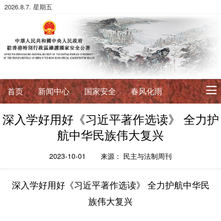
2026.8.7. 星期五
首页
新闻中心
国家安全
春风化雨
深入学好用好《
习近平
著作选读》 全力护
初心使命
航中华民族伟大复兴
征途如虹
公署简介
署长寄语
2023-10-01
来源： 民主与法制周刊
法治典范
深入学好用好《习近平著作选读》 全力护航中华民
护航伟业
法政论丛
法治进行时
法律数据库
族伟大复兴
香港国安法
国安案例
环球视角