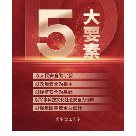
家国在怀
驻港情深
山河锦绣
国泰民安
天下同怀