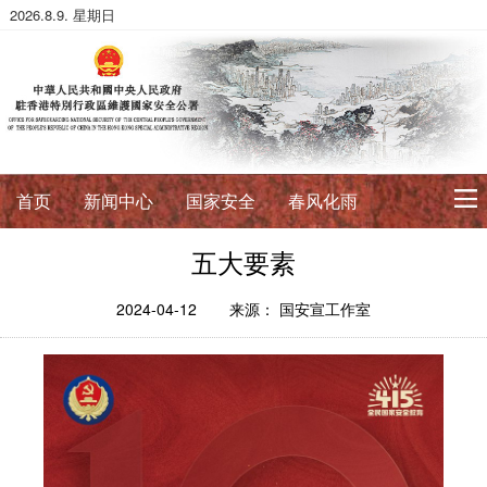
2026.8.9. 星期日
首页
新闻中心
国家安全
春风化雨
五大要素
初心使命
征途如虹
公署简介
署长寄语
2024-04-12
来源： 国安宣工作室
法治典范
护航伟业
法政论丛
法治进行时
法律数据库
香港国安法
国安案例
环球视角