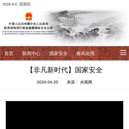
2026.8.6. 星期四
首页
新闻中心
国家安全
春风化雨
【非凡新时代】国家安全
初心使命
征途如虹
公署简介
署长寄语
2024-04-25
来源： 央视网
法治典范
护航伟业
法政论丛
法治进行时
法律数据库
香港国安法
国安案例
环球视角