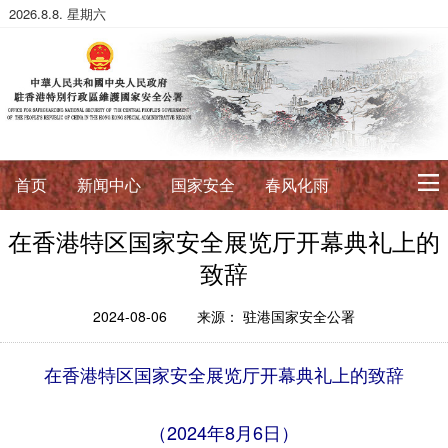
2026.8.8. 星期六
首页
新闻中心
国家安全
春风化雨
在香港特区国家安全展览厅开幕典礼上的
初心使命
致辞
征途如虹
公署简介
署长寄语
2024-08-06
来源： 驻港国家安全公署
法治典范
在香港特区国家安全展览厅开幕典礼上的致辞
护航伟业
法政论丛
法治进行时
法律数据库
香港国安法
国安案例
环球视角
（2024年8月6日）