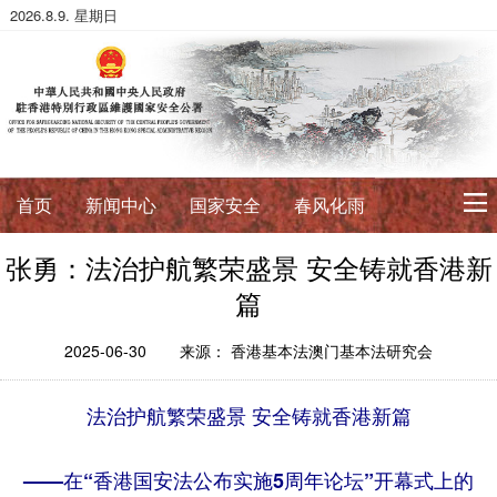
2026.8.9. 星期日
首页
新闻中心
国家安全
春风化雨
张勇：法治护航繁荣盛景 安全铸就香港新
初心使命
篇
征途如虹
公署简介
署长寄语
2025-06-30
来源： 香港基本法澳门基本法研究会
法治典范
法治护航繁荣盛景 安全铸就香港新篇
护航伟业
法政论丛
法治进行时
法律数据库
香港国安法
国安案例
环球视角
——在“香港国安法公布实施5周年论坛”开幕式上的