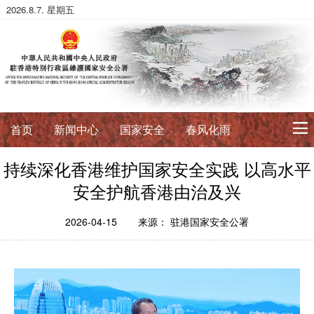
2026.8.7. 星期五
首页
新闻中心
国家安全
春风化雨
持续深化香港维护国家安全实践 以高水平
初心使命
安全护航香港由治及兴
征途如虹
公署简介
署长寄语
2026-04-15
来源： 驻港国家安全公署
法治典范
护航伟业
法政论丛
法治进行时
法律数据库
香港国安法
国安案例
环球视角