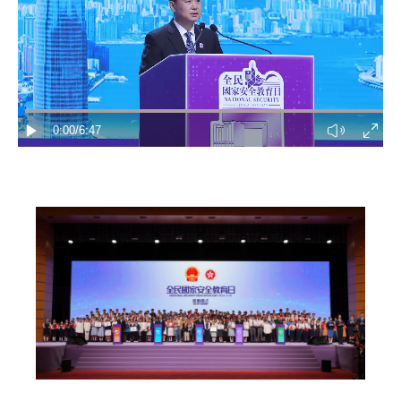
家国在怀
驻港情深
山河锦绣
国泰民安
天下同怀
0:00
/6:47