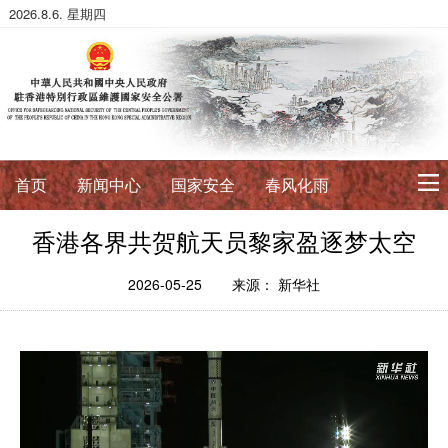
2026.8.6. 星期四
首页
新闻中心
国家安全
春风化雨
香港各界共贺航天员黎家盈逐梦太空
初心使命
征途如虹
公署简介
署长寄语
2026-05-25
来源： 新华社
法治典范
护航伟业
法政论丛
法治进行时
法律数据库
香港国安法
国安案例
环球视角