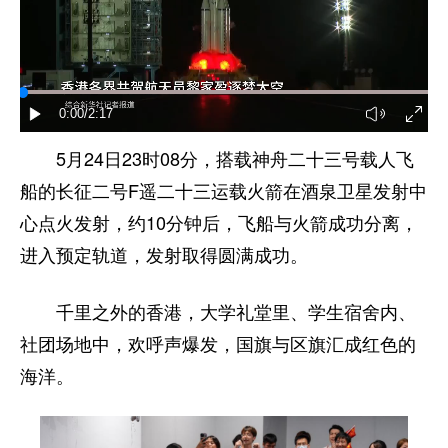
家国在怀
驻港情深
山河锦绣
国泰民安
天下同怀
0:00
/2:17
5月24日23时08分，搭载神舟二十三号载人飞
船的长征二号F遥二十三运载火箭在酒泉卫星发射中
心点火发射，约10分钟后，飞船与火箭成功分离，
进入预定轨道，发射取得圆满成功。
千里之外的香港，大学礼堂里、学生宿舍内、
社团场地中，欢呼声爆发，国旗与区旗汇成红色的
海洋。