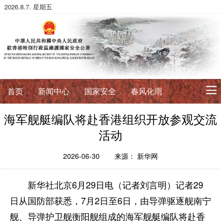
2026.8.7. 星期五
首页
新闻中心
国家安全
春风化雨
海军舰艇编队将赴香港组织开放参观交流
初心使命
活动
征途如虹
公署简介
署长寄语
2026-06-30
来源： 新华网
法治典范
新华社北京6月29日电（记者刘言明）记者29
护航伟业
法政论丛
法治进行时
法律数据库
日从国防部获悉，7月2日至6日，由导弹驱逐舰南宁
香港国安法
国安案例
环球视角
舰、导弹护卫舰衡阳舰组成的海军舰艇编队将赴香