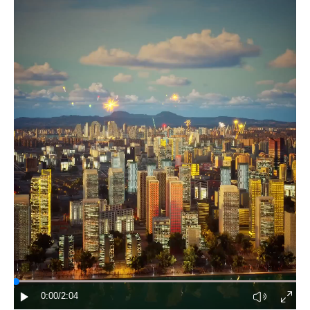
家国在怀
驻港情深
山河锦绣
国泰民安
天下同怀
0:00
/2:04