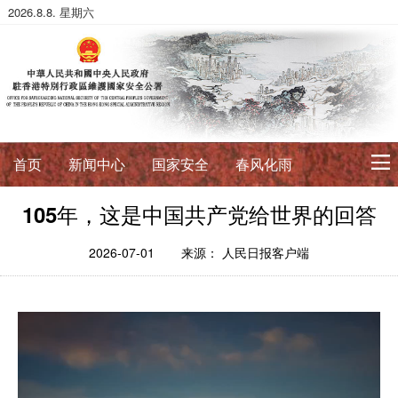
2026.8.8. 星期六
首页
新闻中心
国家安全
春风化雨
105年，这是中国共产党给世界的回答
初心使命
征途如虹
公署简介
署长寄语
2026-07-01
来源： 人民日报客户端
法治典范
护航伟业
法政论丛
法治进行时
法律数据库
香港国安法
国安案例
环球视角