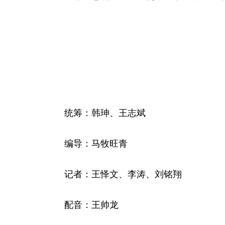
统筹：韩珅、王志斌
编导：马牧旺青
记者：王怿文、李涛、刘铭翔
配音：王帅龙