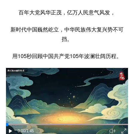
家国在怀
百年大党风华正茂，亿万人民意气风发，
驻港情深
山河锦绣
国泰民安
天下同怀
新时代中国巍然屹立，中华民族伟大复兴势不可
挡。
用105秒回顾中国共产党105年波澜壮阔历程。
0:00
/1:45