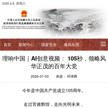
2026.8.8. 星期六
首页
新闻中心
国家安全
春风化雨
理响中国｜AI创意视频： 105秒，领略风
初心使命
华正茂的百年大党
征途如虹
公署简介
署长寄语
2026-07-03
来源： 环球网
法治典范
今年是中国共产党成立105周年。
护航伟业
法政论丛
法治进行时
法律数据库
香港国安法
国安案例
环球视角
走过苦难辉煌，走向光明未来，